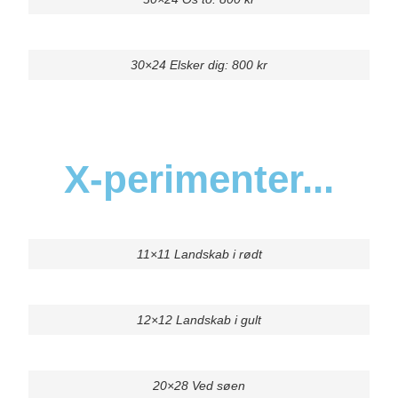
30×24 Elsker dig: 800 kr
X-perimenter...
11×11 Landskab i rødt
12×12 Landskab i gult
20×28 Ved søen