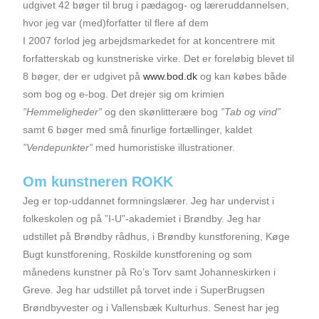
udgivet 42 bøger til brug i pædagog- og læreruddannelsen,
hvor jeg var (med)forfatter til flere af dem
I 2007 forlod jeg arbejdsmarkedet for at koncentrere mit
forfatterskab og kunstneriske virke. Det er foreløbig blevet til
8 bøger, der er udgivet på
www.bod.dk
og kan købes både
som bog og e-bog. Det drejer sig om krimien
”Hemmeligheder”
og den skønlitterære bog
”Tab og vind”
samt 6 bøger med små finurlige fortællinger, kaldet
”Vendepunkter”
med humoristiske illustrationer.
Om kunstneren ROKK
Jeg er top-uddannet formningslærer. Jeg har undervist i
folkeskolen og på ”I-U”-akademiet i Brøndby. Jeg har
udstillet på Brøndby rådhus, i Brøndby kunstforening, Køge
Bugt kunstforening, Roskilde kunstforening og som
månedens kunstner på Ro’s Torv samt Johanneskirken i
Greve. Jeg har udstillet på torvet inde i SuperBrugsen
Brøndbyvester og i Vallensbæk Kulturhus. Senest har jeg