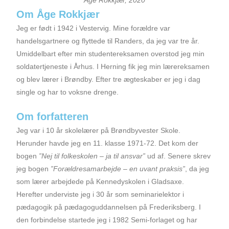
Åge Rokkjær, 2020
Om Åge Rokkjær
Jeg er født i 1942 i Vestervig. Mine forældre var
handelsgartnere og flyttede til Randers, da jeg var tre år.
Umiddelbart efter min studentereksamen overstod jeg min
soldatertjeneste i Århus. I Herning fik jeg min lærereksamen
og blev lærer i Brøndby. Efter tre ægteskaber er jeg i dag
single og har to voksne drenge.
Om forfatteren
Jeg var i 10 år skolelærer på Brøndbyvester Skole.
Herunder havde jeg en 11. klasse 1971-72. Det kom der
bogen
”Nej til folkeskolen – ja til ansvar”
ud af. Senere skrev
jeg bogen
”Forældresamarbejde – en uvant praksis”
, da jeg
som lærer arbejdede på Kennedyskolen i Gladsaxe.
Herefter underviste jeg i 30 år som seminarielektor i
pædagogik på pædagoguddannelsen på Frederiksberg. I
den forbindelse startede jeg i 1982 Semi-forlaget og har