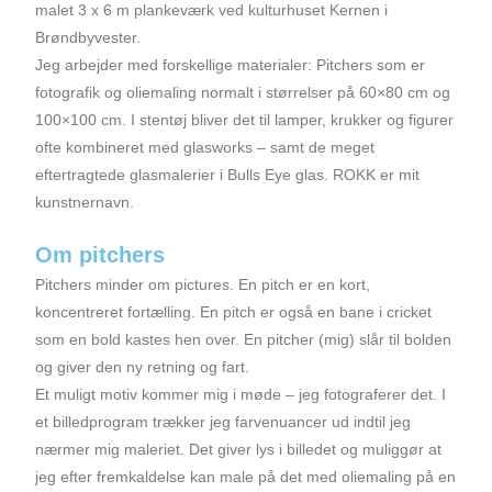
malet 3 x 6 m plankeværk ved kulturhuset Kernen i
Brøndbyvester.
Jeg arbejder med forskellige materialer: Pitchers som er
fotografik og oliemaling normalt i størrelser på 60×80 cm og
100×100 cm. I stentøj bliver det til lamper, krukker og figurer
ofte kombineret med glasworks – samt de meget
eftertragtede glasmalerier i Bulls Eye glas. ROKK er mit
kunstnernavn.
Om pitchers
Pitchers minder om pictures. En pitch er en kort,
koncentreret fortælling. En pitch er også en bane i cricket
som en bold kastes hen over. En pitcher (mig) slår til bolden
og giver den ny retning og fart.
Et muligt motiv kommer mig i møde – jeg fotograferer det. I
et billed­program trækker jeg farvenuancer ud indtil jeg
nærmer mig maleriet. Det giver lys i billedet og muliggør at
jeg efter fremkaldelse kan male på det med oliemaling på en