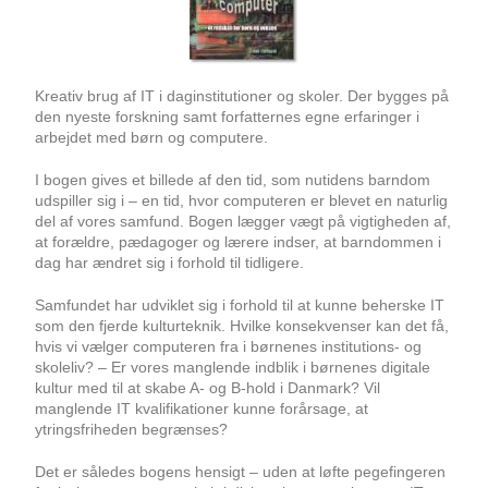
Kreativ brug af IT i daginstitutioner og skoler. Der bygges på
den nyeste forskning samt forfatternes egne erfaringer i
arbejdet med børn og computere.
I bogen gives et billede af den tid, som nutidens barndom
udspiller sig i – en tid, hvor computeren er blevet en naturlig
del af vores samfund. Bogen lægger vægt på vigtigheden af,
at forældre, pædagoger og lærere indser, at barndommen i
dag har ændret sig i forhold til tidligere.
Samfundet har udviklet sig i forhold til at kunne beherske IT
som den fjerde kulturteknik. Hvilke konsekvenser kan det få,
hvis vi vælger computeren fra i børnenes institutions- og
skoleliv? – Er vores manglende indblik i børnenes digitale
kultur med til at skabe A- og B-hold i Danmark? Vil
manglende IT kvalifikationer kunne forårsage, at
ytringsfriheden begrænses?
Det er således bogens hensigt – uden at løfte pegefingeren