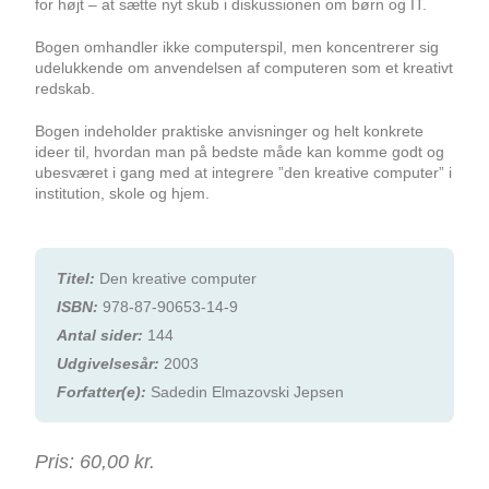
for højt – at sætte nyt skub i diskussionen om børn og IT.
Bogen omhandler ikke computerspil, men koncentrerer sig
udelukkende om anvendelsen af computeren som et kreativt
redskab.
Bogen indeholder praktiske anvisninger og helt konkrete
ideer til, hvordan man på bedste måde kan komme godt og
ubesværet i gang med at integrere ”den kreative computer” i
institution, skole og hjem.
Titel:
Den kreative computer
ISBN:
978-87-90653-14-9
Antal sider:
144
Udgivelsesår:
2003
Forfatter(e):
Sadedin Elmazovski Jepsen
Pris:
60,00 kr.